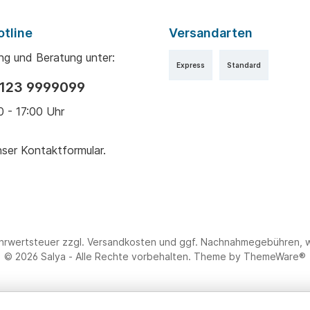
otline
Versandarten
ng und Beratung unter:
Express
Standard
9123 9999099
0 - 17:00 Uhr
nser
Kontaktformular
.
ehrwertsteuer zzgl.
Versandkosten
und ggf. Nachnahmegebühren, w
© 2026 Salya - Alle Rechte vorbehalten. Theme by
ThemeWare®