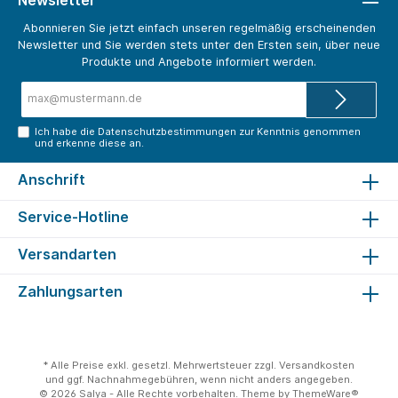
Abonnieren Sie jetzt einfach unseren regelmäßig erscheinenden
Newsletter und Sie werden stets unter den Ersten sein, über neue
Produkte und Angebote informiert werden.
E-
Mail-
Adresse*
Ich habe die
Datenschutzbestimmungen
zur Kenntnis genommen
und erkenne diese an.
Anschrift
Service-Hotline
Versandarten
Zahlungsarten
* Alle Preise exkl. gesetzl. Mehrwertsteuer zzgl.
Versandkosten
und ggf. Nachnahmegebühren, wenn nicht anders angegeben.
© 2026 Salya - Alle Rechte vorbehalten. Theme by
ThemeWare®